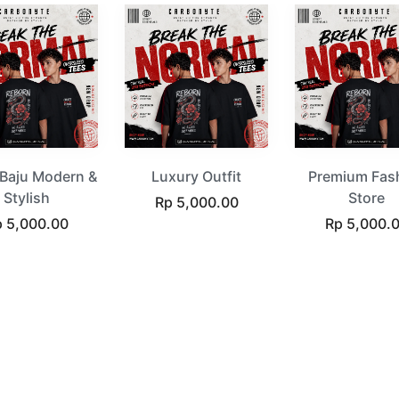
 Baju Modern &
Luxury Outfit
Premium Fas
Stylish
Store
Regular
Rp 5,000.00
gular
price
Regular
 5,000.00
Rp 5,000.
ice
price