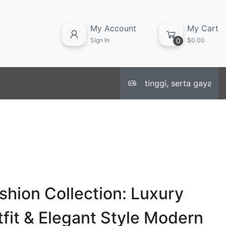
My Account
My Cart
Sign In
0
$0.00
ern, material berkualitas tinggi, serta gaya stylish yan
hion Collection: Luxury
fit & Elegant Style Modern