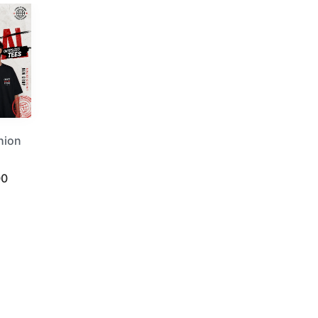
hion
00