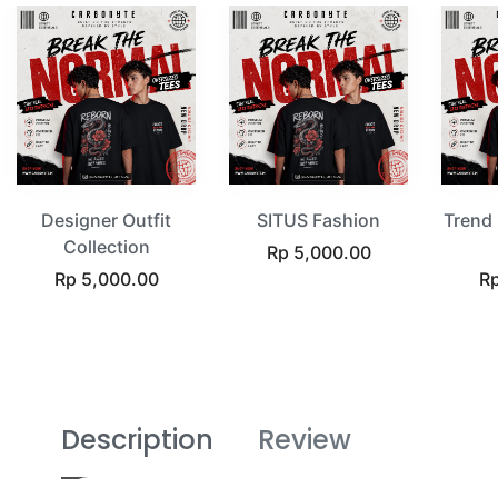
Designer Outfit
SITUS Fashion
Trend
Collection
Regular
Rp 5,000.00
Regular
price
Re
Rp 5,000.00
Rp
price
pr
Description
Review